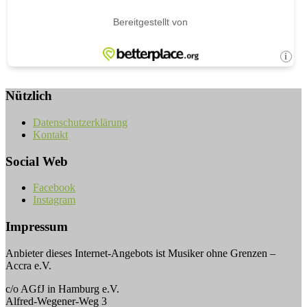
Nützlich
Datenschutzerklärung
Kontakt
Social Web
Facebook
Instagram
Impressum
Anbieter dieses Internet-Angebots ist Musiker ohne Grenzen –
Accra e.V.
c/o AGfJ in Hamburg e.V.
Alfred-Wegener-Weg 3