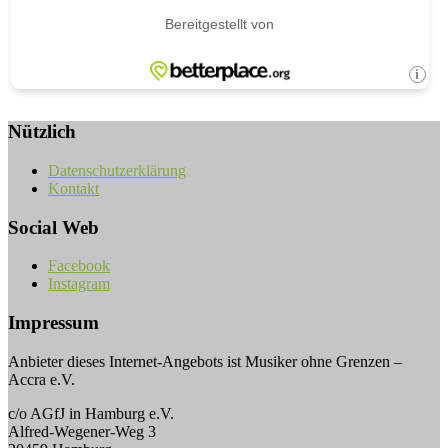
Nützlich
Datenschutzerklärung
Kontakt
Social Web
Facebook
Instagram
Impressum
Anbieter dieses Internet-Angebots ist Musiker ohne Grenzen –
Accra e.V.
c/o AGfJ in Hamburg e.V.
Alfred-Wegener-Weg 3