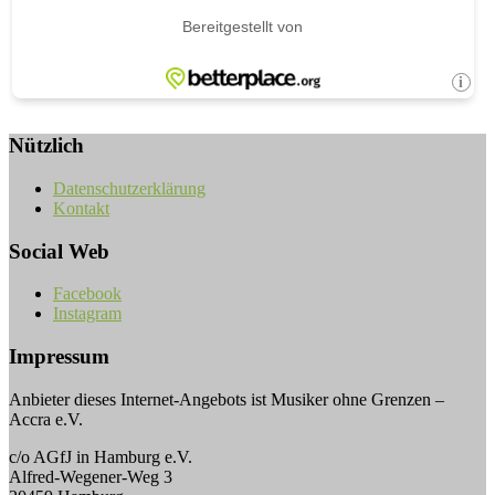
Nützlich
Datenschutzerklärung
Kontakt
Social Web
Facebook
Instagram
Impressum
Anbieter dieses Internet-Angebots ist Musiker ohne Grenzen –
Accra e.V.
c/o AGfJ in Hamburg e.V.
Alfred-Wegener-Weg 3