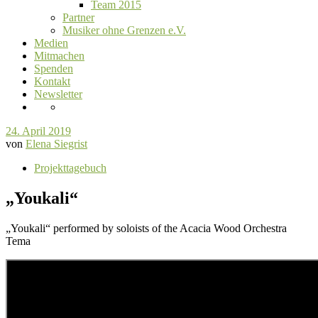
Team 2015
Partner
Musiker ohne Grenzen e.V.
Medien
Mitmachen
Spenden
Kontakt
Newsletter
24. April 2019
von
Elena Siegrist
Projekttagebuch
„Youkali“
„Youkali“ performed by soloists of the Acacia Wood Orchestra
Tema