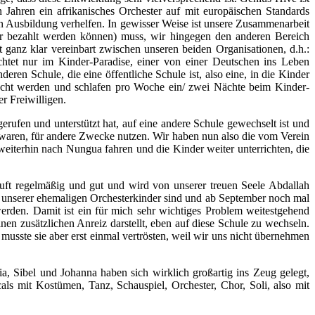
 Jahren ein afrikanisches Orchester auf mit europäischen Standards
n Ausbildung verhelfen. In gewisser Weise ist unsere Zusammenarbeit
hrer bezahlt werden können) muss, wir hingegen den anderen Bereich
st ganz klar vereinbart zwischen unseren beiden Organisationen, d.h.:
ichtet nur im Kinder-Paradise, einer von einer Deutschen ins Leben
ren Schule, die eine öffentliche Schule ist, also eine, in die Kinder
racht werden und schlafen pro Woche ein/ zwei Nächte beim Kinder-
r Freiwilligen.
rufen und unterstützt hat, auf eine andere Schule gewechselt ist und
ht waren, für andere Zwecke nutzen. Wir haben nun also die vom Verein
eiterhin nach Nungua fahren und die Kinder weiter unterrichten, die
läuft regelmäßig und gut und wird von unserer treuen Seele Abdallah
 unserer ehemaligen Orchesterkinder sind und ab September noch mal
werden. Damit ist ein für mich sehr wichtiges Problem weitestgehend
nen zusätzlichen Anreiz darstellt, eben auf diese Schule zu wechseln.
sste sie aber erst einmal vertrösten, weil wir uns nicht übernehmen
, Sibel und Johanna haben sich wirklich großartig ins Zeug gelegt,
ls mit Kostümen, Tanz, Schauspiel, Orchester, Chor, Soli, also mit