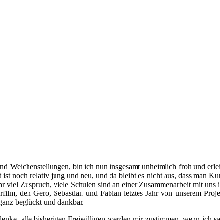
Weichenstellungen, bin ich nun insgesamt unheimlich froh und erleichte
t ist noch relativ jung und neu, und da bleibt es nicht aus, dass man
 viel Zuspruch, viele Schulen sind an einer Zusammenarbeit mit uns i
ilm, den Gero, Sebastian und Fabian letztes Jahr von unserem Projek
ganz beglückt und dankbar.
nke, alle bisherigen Freiwilligen werden mir zustimmen, wenn ich sag