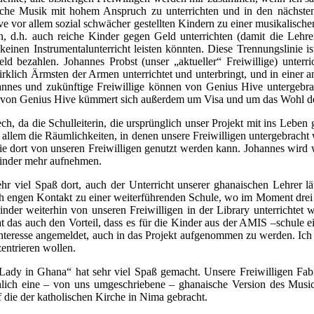
ische Musik mit hohem Anspruch zu unterrichten und in den nächsten
e vor allem sozial schwächer gestellten Kindern zu einer musikalische
ren, d.h. auch reiche Kinder gegen Geld unterrichten (damit die Le
keinen Instrumentalunterricht leisten könnten. Diese Trennungslinie i
eld bezahlen. Johannes Probst (unser „aktueller“ Freiwillige) unterr
lich Ärmsten der Armen unterrichtet und unterbringt, und in einer ande
hannes und zukünftige Freiwillige können von Genius Hive untergeb
lius von Genius Hive kümmert sich außerdem um Visa und um das Wohl de
 da die Schulleiterin, die ursprünglich unser Projekt mit ins Leben ge
 vor allem die Räumlichkeiten, in denen unsere Freiwilligen untergebrac
e dort von unseren Freiwilligen genutzt werden kann. Johannes wird w
 Kinder mehr aufnehmen.
ehr viel Spaß dort, auch der Unterricht unserer ghanaischen Lehrer 
h engen Kontakt zu einer weiterführenden Schule, wo im Moment drei
inder weiterhin von unseren Freiwilligen in der Library unterrichtet 
at das auch den Vorteil, dass es für die Kinder aus der AMIS –schule ei
teresse angemeldet, auch in das Projekt aufgenommen zu werden. Ich mu
entrieren wollen.
Lady in Ghana“ hat sehr viel Spaß gemacht. Unsere Freiwilligen Fabia
lich eine – von uns umgeschriebene – ghanaische Version des Musica
 die der katholischen Kirche in Nima gebracht.