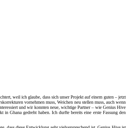
rt, weil ich glaube, dass sich unser Projekt auf einem guten – jetzt
 Kurskorrekturen vornehmen muss, Weichen neu stellen muss, auch wenn
nteressiert und wir konnten neue, wichtige Partner – wie Genius Hive
t in Ghana gedreht haben. Ich durfte bereits eine erste Fassung den
e, dass diese Entwicklung sehr vielversprechend ist. Genius Hive ist