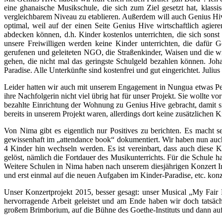
eine ghanaische Musikschule, die sich zum Ziel gesetzt hat, klass
vergleichbarem Niveau zu etablieren. Außerdem will auch Genius Hiv
optimal, weil auf der einen Seite Genius Hive wirtschaftlich agie
abdecken können, d.h. Kinder kostenlos unterrichten, die sich sonst 
unsere Freiwilligen werden keine Kinder unterrichten, die dafür G
gerufenen und geleiteten NGO, die Straßenkinder, Waisen und die wirk
gehen, die nicht mal das geringste Schulgeld bezahlen können. Jo
Paradise. Alle Unterkünfte sind kostenfrei und gut eingerichtet. Ju
Leider hatten wir auch mit unserem Engagement in Nungua etwas Pech,
ihre Nachfolgerin nicht viel übrig hat für unser Projekt. Sie wollte
bezahlte Einrichtung der Wohnung zu Genius Hive gebracht, damit si
bereits in unserem Projekt waren, allerdings dort keine zusätzlichen
Von Nima gibt es eigentlich nur Positives zu berichten. Es macht s
gewissenhaft im „attendance book“ dokumentiert. Wir haben nun auc
4 Kinder hin wechseln werden. Es ist vereinbart, dass auch diese K
gelöst, nämlich die Fortdauer des Musikunterrichts. Für die Schule h
Weitere Schulen in Nima haben nach unserem diesjährigen Konzert In
und erst einmal auf die neuen Aufgaben im Kinder-Paradise, etc. konz
Unser Konzertprojekt 2015, besser gesagt: unser Musical „My Fair 
hervorragende Arbeit geleistet und am Ende haben wir doch tatsäch
großem Brimborium, auf die Bühne des Goethe-Instituts und dann auf