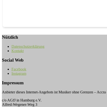
Nützlich
Datenschutzerklärung
Kontakt
Social Web
Facebook
Instagram
Impressum
Anbieter dieses Internet-Angebots ist Musiker ohne Grenzen – Accra 
c/o AGfJ in Hamburg e.V.
Alfred-Wegener-Weg 3