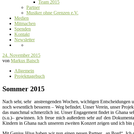
Team 2015
Partner
Musiker ohne Grenzen e.V.
Medien
Mitmachen
Spenden
Kontakt
Newsletter
24. November 2015
von
Markus Baisch
Allgemein
Projekttagebuch
Sommer 2015
Nach sehr, sehr anstrengenden Wochen, wichtigen Entscheidungen und 
noch wesentlich besseren – Weg befindet. Unser Verein, unser Projek
das manchmal schmerzlich ist. Unser Engagement findet in Ghana sehr
(s.u.)– gewinnen. Ich freue mich außerdem sehr auf den Dokumentarf
Kindern in Ghana nach unserem zweiten Konzert zeigen und ich bin 
Mit Genius Hive haben wir nun einen neuen Partner „an Bord“. Ich de